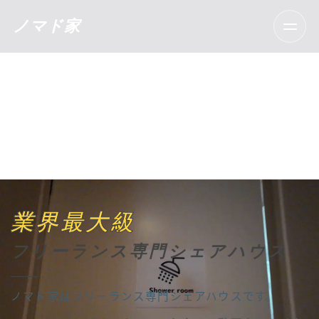
ノマド家
メニ
業界最大級
フリーランス専門シェアハウス
ノマド家はフリーランス専門シェアハウスです。