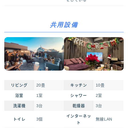
共用設備
リビング
20畳
キッチン
10畳
浴室
1室
シャワー
2室
洗濯機
3台
乾燥器
3台
インターネッ
トイレ
3個
無線LAN
ト