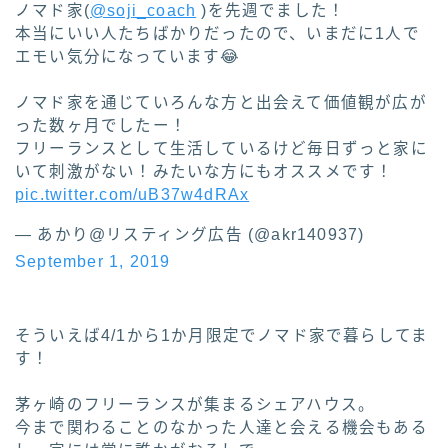
ノマド家(
@soji_coach
)を先週でました！
本当にいい人たちばかりだったので、いまだに1人で
エモい気分になっています😂
ノマド家を通じていろんな方と出会えて価値観が広が
った数ヶ月でしたー！
フリーランスとして生活しているけど毎日ずっと家に
いて刺激がない！みたいな方にもオススメです！
pic.twitter.com/uB37w4dRAx
— あかり@リスティング広告 (@akr140937)
September 1, 2019
そういえば4/1から1か月限定でノマド家で暮らしてま
す！
茅ヶ崎のフリーランスが集まるシェアハウス。
今まで関わることのなかった人達と会える機会もある