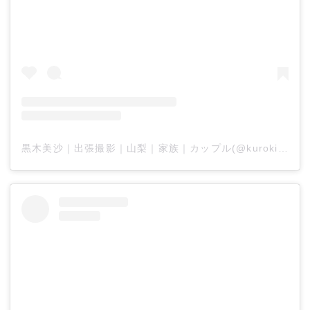
黒木美沙｜出張撮影｜山梨｜家族｜カップル(@kuroki_misaa)がシェアした投稿