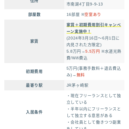
住所
市南湖4丁目9-9-13
部屋数
16部屋 ※
空室あり
家賃＋初期費用割引キャンペ
ーン実施中！
(2024年3月16日〜6月1日に
家賃
内見された方限定)
5.8万円→
5.5万円
※水道光熱
費/Wifi費込
5万円(事務手数料＋退去費込
初期費用
み)→
無料
最寄り駅
JR茅ヶ崎駅
・現在フリーランスとして独
立している
・半年以内にフリーランスと
入居条件
して独立する意思がある
・会社員として働きつつ副業
をしている