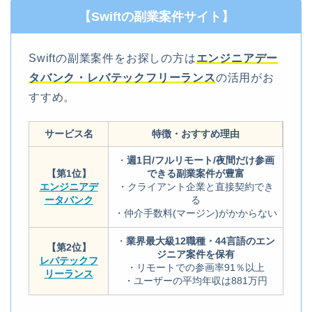
【Swiftの副業案件サイト】
Swiftの副業案件をお探しの方は
エンジニアデー
タバンク・レバテックフリーランス
の活用がお
すすめ。
サービス名
特徴・おすすめ理由
・
週1日/フルリモート/夜間だけ参画
【第1位】
できる副業案件が豊富
エンジニアデ
・クライアント企業と直接契約でき
ータバンク
る
・仲介手数料(マージン)がかからない
・
業界最大級12職種・44言語のエン
【第2位】
ジニア案件を保有
レバテックフ
・リモートでの参画率91％以上
リーランス
・ユーザーの平均年収は881万円