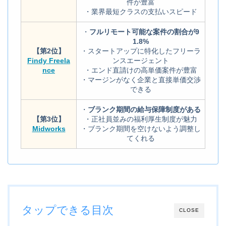
件が豊富
・業界最短クラスの支払いスピード
・
フルリモート可能な案件の割合が9
1.8%
【第2位】
・スタートアップに特化したフリーラ
Findy Freela
ンスエージェント
nce
・エンド直請けの高単価案件が豊富
・マージンがなく企業と直接単価交渉
できる
・
ブランク期間の給与保障制度がある
【第3位】
・正社員並みの福利厚生制度が魅力
Midworks
・ブランク期間を空けないよう調整し
てくれる
タップできる目次
CLOSE