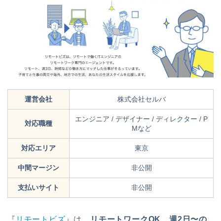
運営会社
株式会社セルバ
エンジニア / デザイナー / ディレクター / P
対応職種
Mなど
対応エリア
東京
中間マージン
非公開
支払いサイト
非公開
『
リモートビズ
』は、
リモートワークOK、週2日〜の