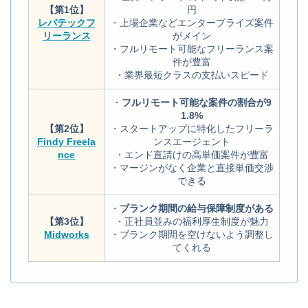
【第1位】
円
レバテックフ
・上場企業などエンタープライズ案件
リーランス
がメイン
・フルリモート可能なフリーランス案
件が豊富
・業界最短クラスの支払いスピード
・
フルリモート可能な案件の割合が9
1.8%
【第2位】
・スタートアップに特化したフリーラ
Findy Freela
ンスエージェント
nce
・エンド直請けの高単価案件が豊富
・マージンがなく企業と直接単価交渉
できる
・
ブランク期間の給与保障制度がある
【第3位】
・正社員並みの福利厚生制度が魅力
Midworks
・ブランク期間を空けないよう調整し
てくれる