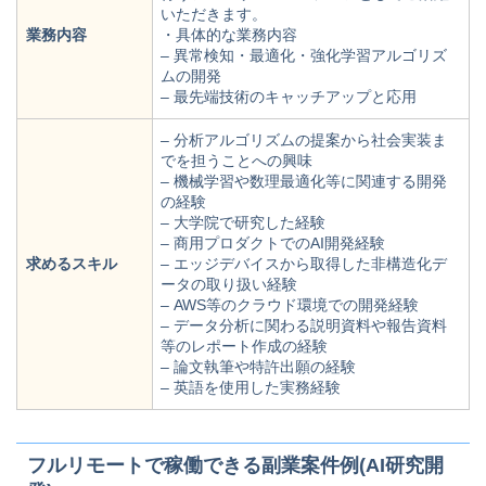
いただきます。
業務内容
・具体的な業務内容
– 異常検知・最適化・強化学習アルゴリズ
ムの開発
– 最先端技術のキャッチアップと応用
– 分析アルゴリズムの提案から社会実装ま
でを担うことへの興味
– 機械学習や数理最適化等に関連する開発
の経験
– 大学院で研究した経験
– 商用プロダクトでのAI開発経験
求めるスキル
– エッジデバイスから取得した非構造化デ
ータの取り扱い経験
– AWS等のクラウド環境での開発経験
– データ分析に関わる説明資料や報告資料
等のレポート作成の経験
– 論文執筆や特許出願の経験
– 英語を使用した実務経験
フルリモートで稼働できる副業案件例(AI研究開