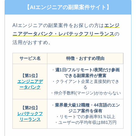
【AIエンジニアの副業案件サイト】
AIエンジニアの副業案件をお探しの方は
エンジ
ニアデータバンク・レバテックフリーランス
の
活用がおすすめ。
サービス名
特徴・おすすめ理由
・
週1日/フルリモート/夜間だけ参画
【第1位】
できる副業案件が豊富
エンジニアデ
・クライアント企業と直接契約でき
ータバンク
る
・仲介手数料(マージン)がかからない
・
業界最大級12職種・44言語のエン
【第2位】
ジニア案件を保有
レバテックフ
・リモートでの参画率91％以上
リーランス
・ユーザーの平均年収は881万円