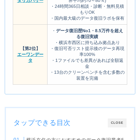
タリカバリー
界平均約70～80％)
・24時間365日相談・診断・無料見積
もりOK
・国内最大級のデータ復旧ラボを保有
・
データ復旧歴No1・8.5万件を超え
る復旧実績
・横浜市西区に持ち込み拠点あり
【第2位】
・復旧可否リスト提示後のデータ再現
エーワンデー
率100%
タ
・1ファイルでも差異があれば全額返
金
・13台のクリーンベンチを含む多数の
装置を完備
タップできる目次
CLOSE
横浜在住の方におすすめのデータ復旧業者5