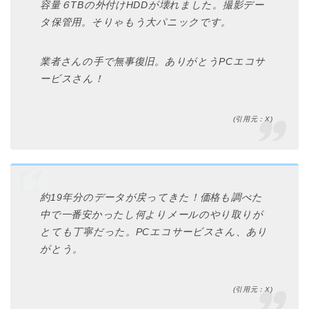
容量６TBの外付けHDDが壊れました。撮影デー
タ保管用。そりゃもう大パニックです。
業者さんの手で無事復旧。ありがとうPCエコサ
ービスさん！
(引用元：X)
約19年分のデータが戻ってきた！価格も調べた
中で一番安かったし何よりメールのやり取りが
とても丁寧だった。PCエコサービスさん、あり
がとう。
(引用元：X)