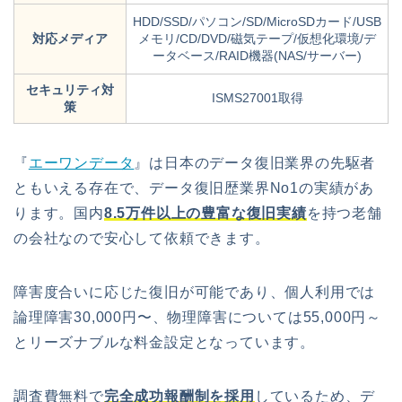
HDD/SSD/パソコン/SD/MicroSDカード/USB
対応メディア
メモリ/CD/DVD/磁気テープ/仮想化環境/デ
ータベース/RAID機器(NAS/サーバー)
セキュリティ対
ISMS27001取得
策
『
エーワンデータ
』は日本のデータ復旧業界の先駆者
ともいえる存在で、データ復旧歴業界No1の実績があ
ります。
国内
8.5万件以上の豊富な復旧実績
を持つ老舗
の会社なので安心して依頼できます。
障害度合いに応じた復旧が可能であり、個人利用では
論理障害30,000円〜、物理障害については55,000円～
とリーズナブルな料金設定となっています。
調査費無料で
完全成功報酬制を採用
しているため、デ