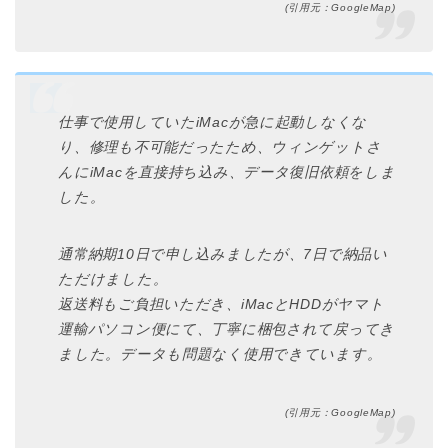
(引用元：GoogleMap)
仕事で使用していたiMacが急に起動しなくな
り、修理も不可能だったため、ウィンゲットさ
んにiMacを直接持ち込み、データ復旧依頼をしま
した。
通常納期10日で申し込みましたが、7日で納品い
ただけました。
返送料もご負担いただき、iMacとHDDがヤマト
運輸パソコン便にて、丁寧に梱包されて戻ってき
ました。データも問題なく使用できています。
(引用元：GoogleMap)