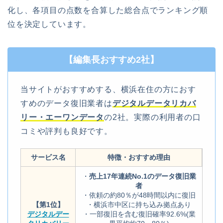
化し、各項目の点数を合算した総合点でランキング順
位を決定しています。
【編集長おすすめ2社】
当サイトがおすすめする、横浜在住の方におす
すめのデータ復旧業者は
デジタルデータリカバ
リー・エーワンデータ
の2社。実際の利用者の口
コミや評判も良好です。
サービス名
特徴・おすすめ理由
・
売上17年連続No.1のデータ復旧業
者
・依頼の約80％が48時間以内に復旧
【第1位】
・横浜市中区に持ち込み拠点あり
デジタルデー
・一部復旧を含む復旧確率92.6%(業