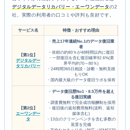
デジタルデータリカバリー・エーワンデータ
の2
社。実際の利用者の口コミや評判も良好です。
サービス名
特徴・おすすめ理由
・
売上17年連続No.1のデータ復旧業
者
・依頼の約80％が48時間以内に復旧
【第1位】
・一部復旧を含む復旧確率92.6%(業
デジタルデー
界平均約70～80％)
タリカバリー
・24時間365日相談・診断・無料見積
もりOK
・国内最大級のデータ復旧ラボを保有
・
データ復旧歴No1・8.5万件を超え
る復旧実績
・調査費無料で完全成功報酬制を採用
【第2位】
・復旧後の返却費用無料(送料、返却
エーワンデー
媒体含む)
タ
・13台のクリーンベンチを含む多数の
装置を完備