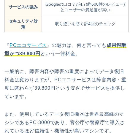
Googleの口コミが4.7(約600件のレビュー)
サービスの強み
とユーザーの満足度が高い
セキュリティ対
取り違いを防ぐ計4回のチェック
策
『
PCエコサービス
』の魅力は、何と言っても
成果報酬
型かつ39,800円
という一律料金。
一般的に、障害内容や障害の重度によってデータ復旧
料金は変わりますが、PCエコサービスは障害内容・重
度に関わらず39,800円という安さでサービスを提供し
ています。
また、使用しているデータ復旧機器は世界最高峰のマ
シンであるPC-3000であり、官公庁や警察庁で導入さ
れているほど信頼性・機能性が高いマシンです。