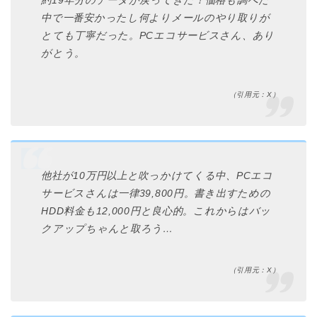
約19年分のデータが戻ってきた！価格も調べた
中で一番安かったし何よりメールのやり取りが
とても丁寧だった。PCエコサービスさん、あり
がとう。
（引用元：X）
他社が10万円以上と吹っかけてくる中、PCエコ
サービスさんは一律39,800円。書き出すための
HDD料金も12,000円と良心的。これからはバッ
クアップちゃんと取ろう…
（引用元：X）