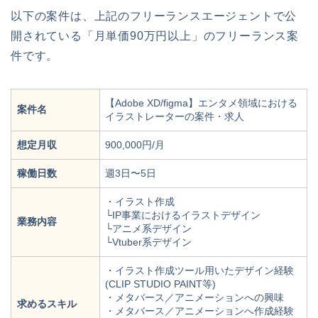
以下の案件は、上記のフリーランスエージェントで公
開されている「月単価90万円以上」のフリーランス案
件です。
【Adobe XD/figma】エンタメ領域における
案件名
イラストレーターの案件・求人
想定月収
900,000円/月
稼働日数
週3日〜5日
・イラスト作成
└IP事業におけるイラストデザイン
業務内容
└アニメ系デザイン
└Vtuber系デザイン
・イラスト作成ツール用いたデザイン経験
(CLIP STUDIO PAINT等)
・メタバース／アニメーションへの興味
求めるスキル
・メタバース／アニメーションへ作成経験