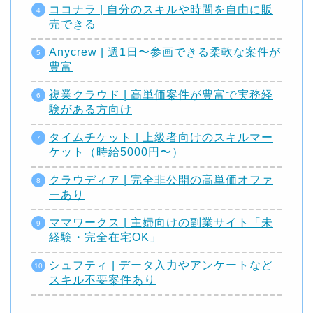
ココナラ | 自分のスキルや時間を自由に販
売できる
Anycrew | 週1日〜参画できる柔軟な案件が
豊富
複業クラウド | 高単価案件が豊富で実務経
験がある方向け
タイムチケット | 上級者向けのスキルマー
ケット（時給5000円〜）
クラウディア | 完全非公開の高単価オファ
ーあり
ママワークス | 主婦向けの副業サイト「未
経験・完全在宅OK」
シュフティ | データ入力やアンケートなど
スキル不要案件あり