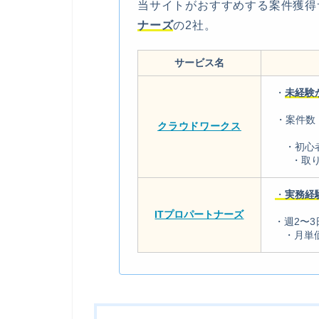
当サイトがおすすめする案件獲得
ナーズ
の2社。
サービス名
・
未経験
・案件数
クラウドワークス
・初心
・取
・
実務経
ITプロパートナーズ
・週2〜
・月単