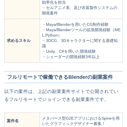
効率化を担当
・セルアニメ系、及び衣装製作システムの
開発案件
・Maya/Blenderを用いたCG制作経験
・Maya/Blenderツールの拡張開発経験（ME
L,Python）
求めるスキル
・3DCG、3Dキャラクターに関する基礎知
識
・Unity、C#を用いた開発経験
・シェーダーの開発経験3年以上
フルリモートで稼働できるBlenderの副業案件
以下の案件は、上記の副業案件サイトで公開されてい
るフルリモートでジョインできる副業案件です。
メタバース型G2EアプリにおけるSpineを用
案件名
いたグラフィックデザイナー募集！