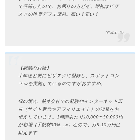
て登録したので、お困りの方どぞ。謝礼はビザ
スクの推奨デフォ価格。高い？安い？
(引用元：X)
【副業のお話】
半年ほど前にビザスクに登録し、スポットコン
サルを実施しているのですがおすすめ。
僕の場合、航空会社での経験やインターネット広
告（サイト運営やアフィリエイト）の知見をお
伝えしています。1時間あたり10,000〜30,000円
が相場（手数料30%…w）なので、月5-10万円は
狙えます