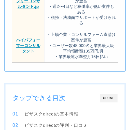
フリーコンサ
が豊富
ルタント.jp
・週2〜4日など稼働率が低い案件も
ある
・税務・法務面でサポートが受けられ
る
・上場企業・コンサルファーム直請け
ハイパフォー
案件が豊富
マーコンサル
・ユーザー数48,000名と業界最大級
タント
・平均報酬額135万円/月
・業界最速水準翌月15日払い
タップできる目次
CLOSE
ビザスクdirectの基本情報
ビザスクdirectの評判・口コミ