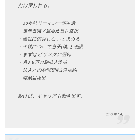
だけ変われる。
・30年強リーマン一筋生活
・定年退職／雇用延長を選択
・会社に依存しないと決める
・今後について息子(僕)と会議
・まずはビザスクに登録
・月3-5万の副収入達成
・法人との顧問契約1件成約
・開業届提出
動けば、キャリアも動き出す。
(引用元：X)