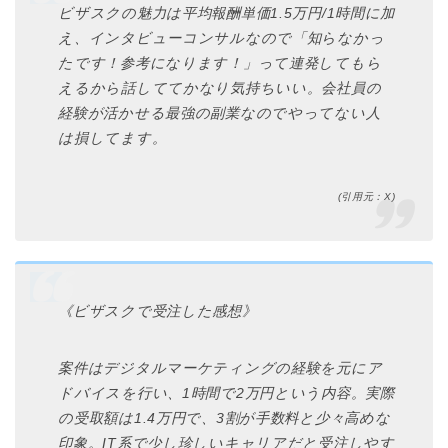
ビザスクの魅力は平均報酬単価1.5万円/1時間に加
え、インタビューコンサルなので「知らなかっ
たです！参考になります！」って連発してもら
えるから話しててかなり気持ちいい。会社員の
経験が活かせる最強の副業なのでやってない人
は損してます。
(引用元：X)
《ビザスクで受注した感想》
案件はデジタルマーケティングの経験を元にア
ドバイスを行い、1時間で2万円という内容。実際
の受取額は1.4万円で、3割が手数料と少々高めな
印象。IT系で少し珍しいキャリアだと受注しやす